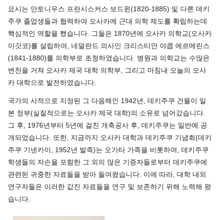
요시는 안토니우스 프란시스커스 보드윈(1820-1885) 및 다른 데키
주쿠 졸업생들과 협력하여 오사카에 근대 의학 제도를 확립하는데
핵심적인 역할을 했습니다. 그들은 1870년에 오사카 의학교(오사카
이갓코)를 설립하여, 네덜란드 의사인 크리스티안 야콥 에르메린스
(1841-1880)를 의학부로 초청하였습니다. 병원과 의학교는 수많은
변천을 거쳐 오사카 제국 대학 의학부, 그리고 마침내 오늘의 오사
카 대학으로 발전하였습니다.
국가의 사적으로 지정된 그 다음해인 1942년, 데키주쿠 건물이 일
본 정부(실질적으로는 오사카 제국 대학)의 소유로 넘어갔습니다.
그 후, 1976년부터 5년에 걸친 개축공사 후, 데키주쿠는 일반에 공
개되었습니다. 또한, 지금까지 오사카 대학과 데키주쿠 기념회(데키
주쿠 기넨카이, 1952년 발족)는 오가타 가족을 비롯하여, 데키주쿠
학생들의 자손을 포함한 그 외의 많은 기증자들로부터 데키주쿠에
관련된 귀중한 자료들을 받아 들여왔습니다. 이에 따라, 대학 내외
연구자들은 이러한 값진 자료들을 연구 및 보존하기 위해 노력해 왔
습니다.