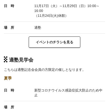
日 時
11月17日（火）～11月29日（日）
10:00
～
16:00
（
11
月
24
日
(
火
)
休館）
場 所
適塾
イベントのチラシを見る
適塾見学会
こちらは適塾記念会会員の方限定の催しとなります。
夏季
日 時
新型コロナウイルス感染症拡大防止のため中
止
場 所