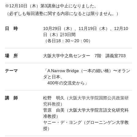
※12月10日（木）第3講座は中止になりました。
（必ずしも毎回適塾に関する内容になるとは限りません。）
日 時
10月29日（木）、11月19日（木）、12月10
日（木）計3日間
（各日18：30～20：00）
場 所
大阪大学中之島センター 7階 講義室
703
テーマ
「A Narrow Bridge（一本の細い橋）〜オラン
ダと日本、
400
年の交流史から」
講 師
松野 明久（
大阪大学大学院国際公共政策研
究科教授
）
菅原 由美（大阪大学大学院言語文化研究科
准教授）
ヤニー・デ・ヨング（グローニンゲン大学教
授）