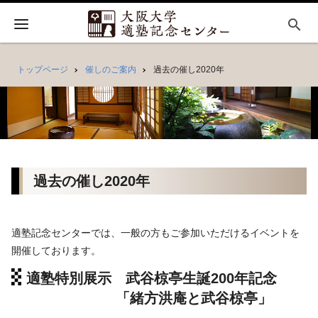
search
トップページ
催しのご案内
過去の催し2020年
過去の催し2020年
適塾記念センターでは、一般の方もご参加いただけるイベントを
開催しております。
適塾特別展示 武谷椋亭生誕200年記念
「緒方洪庵と武谷椋亭」