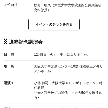
ｺｰﾃﾞｨﾈｰﾀｰ
松野 明久（大阪大学大学院国際公共政策研
究科教授）
イベントのチラシを見る
適塾記念講演会
日 時
12月8日（火） 中止になりました。
場 所
大阪大学中之島センター10階 佐治敬三メモリ
アルホール
講演１
小林 傳司（大阪大学ＣＯデザインセンター特
任教授）
社会と科学技術の関係 ～過去
50
年を振り返
る～