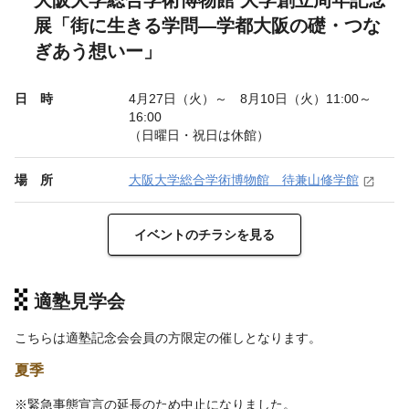
大阪大学総合学術博物館 大学創立周年記念
展「街に生きる学問―学都大阪の礎・つな
ぎあう想いー」
日 時
4月27日（火）～ 8月10日（火）
11:00
～
16:00
（
日曜日
・
祝日
は
休館）
場 所
大阪大学総合学術博物館 待兼山修学館
イベントのチラシを見る
適塾見学会
こちらは適塾記念会会員の方限定の催しとなります。
夏季
※緊急事態宣言の延長のため中止になりました。