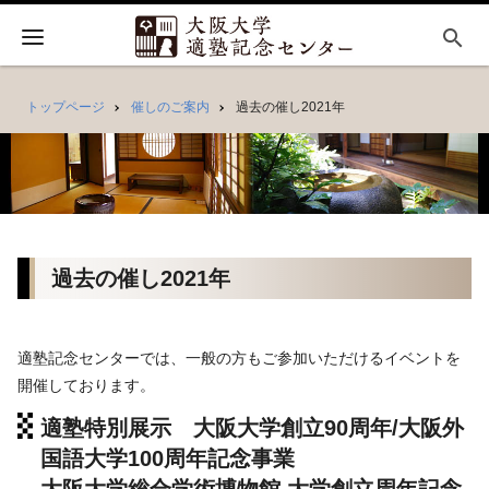
search
トップページ
催しのご案内
過去の催し2021年
過去の催し2021年
適塾記念センターでは、一般の方もご参加いただけるイベントを
開催しております。
適塾特別展示 大阪大学創立90周年/大阪外
国語大学100周年記念事業