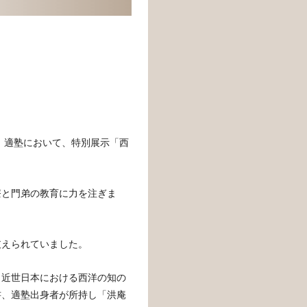
）、適塾において、特別展示「西
療と門弟の教育に力を注ぎま
支えられていました。
、近世日本における西洋の知の
書、適塾出身者が所持し「洪庵