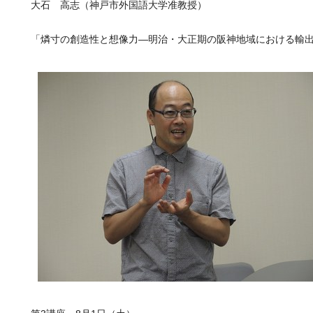
大石 高志（神戸市外国語大学准教授）
「燐寸の創造性と想像力―明治・大正期の阪神地域における輸