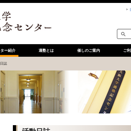
search
ンター紹介
適塾とは
催しのご案内
ご利
日誌