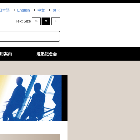
日本語
English
中文
한국
Text Size
S
M
L
用案内
適塾記念会