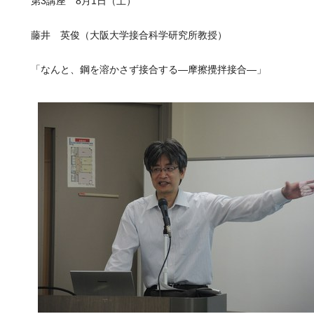
第3講座 8月1日（土）
藤井 英俊（大阪大学接合科学研究所教授）
「なんと、鋼を溶かさず接合する―摩擦攪拌接合―」