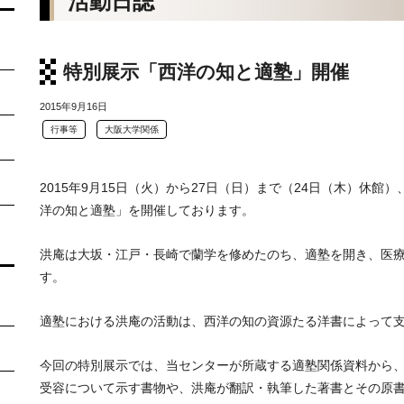
活動日誌
特別展示「西洋の知と適塾」開催
2015年9月16日
行事等
大阪大学関係
2015年9月15日（火）から27日（日）まで（24日（木）休館
洋の知と適塾」を開催しております。
洪庵は大坂・江戸・長崎で蘭学を修めたのち、適塾を開き、医
す。
適塾における洪庵の活動は、西洋の知の資源たる洋書によって
今回の特別展示では、当センターが所蔵する適塾関係資料から
受容について示す書物や、洪庵が翻訳・執筆した著書とその原